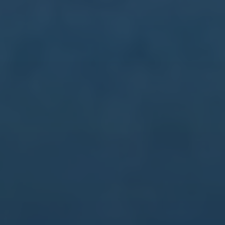
笑话，更是一种對賽季節奏、球員輪換、戰略佈局的
理想狀態想像：在
经纪人-卡马文加热爱皇马 他希望
2026-08-08
一直身披皇马球衣
经纪人口中的忠诚承诺 卡马文加与皇马的双向奔赴
当卡马文加的经纪人公开表示“他热爱皇马 他希望一
直身披皇马球衣”时 外界听到的不仅是一句客套话 而
是一份关于忠诚 未来与足球理想的长线宣言 在转会
关于贝林骂人的报告有矛盾 格林伍
2026-08-08
德无意卷入纷争
在这个信息传播速度远超以往的时代，一起更衣室里
的骂人风波，却能迅速被放大成关于职业态度、公共
形象乃至更衣室生态的大讨论。围绕“关于贝林骂人
的报告有矛盾 格林伍德无意卷入纷争”这一事件，真
正值得关注的，
安帅-若说出我对裁判的看法 以后
2026-08-08
会输掉很多比赛
安静的愤怒 足球世界里说不出口的真相 当安切洛蒂
在被问到裁判判罚时说出那句“如果我把心里真实的
看法说出来 以后会输掉很多比赛”，看似是一句轻描
淡写的调侃，实际却像一记闷雷，敲在现代足球话语
体系的
2026世界杯预测分析最新
2026-08-08
2026世界杯预测分析最新 深度洞察与冷门暗线 当球