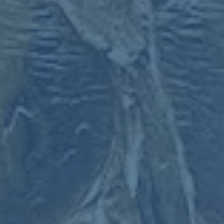
也正因如此，“球队担忧他不续约”这句话并非夸张渲染，而是皇马当下处境
的一种真实写照。短约带来的不确定性 放大了每一次合同谈判的重要程
度，使得俱乐部不得不提前布局，也让任何风吹草动都会引发外界对“皇马
后克罗斯时代”的讨论。
从冠军经验到战术枢纽 克罗斯离开的连锁反应
设想一个极端但并非不可能的情境 若克罗斯在本赛季后选择不续约 离开伯
纳乌 这将对皇马造成多维度的连锁反应。首先是战术执行层面 目前的皇马
中场虽然已经完成了较大程度的更新换代 贝林厄姆 冈萨洛 巴尔韦德 楚阿梅
尼 卡马文加等人逐渐挑起大梁 但在面对密集防守或关键淘汰赛时，球队依
旧习惯性依赖克罗斯来梳理节奏。他像一个隐藏的保险装置 一旦场面变得
混乱 只要他回撤拿球 传球线路和节奏就会迅速清晰起来。
其次是心理与经验层面。年轻球员可以提供冲击力，但在欧冠关键战的心
理承压能力上 很难瞬间复制像克罗斯这样多次站在决赛舞台中央的老将经
验。皇马看似已经完成了阵容年轻化 但在细节处依然离不开“老中轴”的存
在。失去克罗斯 不仅是少了一名传球大师 更意味着少了一位在压力最大时