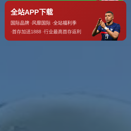
忧他不续约时，所受冲击并不仅是阵容厚度，更是球队文化延续的断层风
险。
“只签一年”的坚持 克罗斯的自我要求与皇马的双重压力
与许多球员尽可能争取“长约”不同，克罗斯多年来坚持短约模式，以一年一
年续约的方式来约束自己——他公开表示过 不希望在身体状态和竞技水平
明显下滑时依然占据一个皇马席位。这种选择本身就是一种高标准的职业
态度 也是他在皇马球迷心目中备受尊重的原因。
然而 这种近乎理想主义的自我要求 一旦叠加到俱乐部层面的规划，就变成
了另一种形式的压力。一方面，皇马希望得知克罗斯计划 是出于理性管理
而非单纯情绪——高层需要根据他的决定来安排中场引援 青年球员培养 以
及薪资结构平衡。若克罗斯倾向于在赛季末选择离开或者退役，那球队将
不得不面对一个极具现实感的问题 中场指挥官的角色空缺能否被迅速填
补。