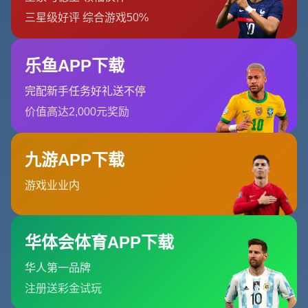
然有序。他不像传统意义上的10号那般华丽，也不像扫荡型后腰那样激烈
抢断，却用极高的传球成功率和位置感，让球队在无形中保持平衡。
更重要的是 随着岁月更迭，克罗斯已经从曾经的补强，转变为皇马更衣室
的稳定器。当拉莫斯 C罗离队，当卡塞米罗远走英超，当莫德里奇的登场时
间被精细管理，这位德国中场悄然成为更衣室话语体系中最为冷静理性的
声音之一。当媒体披露俱乐部高层希望尽快获知他的去留，而队内开始担