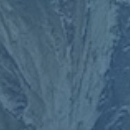
门少见的成熟度迅速成为进攻轴心 巴尔韦德则凭借冲刺能力和攻防覆盖成
为现代足球中的多面工具人 卡马文加和楚阿梅尼也在不同位置尝试 形成多
种组合。纸面上看 这套中场足够支撑未来五到十年的竞争力。
但问题在于 即便新生代表现出色，克罗斯仍然承担着他们“战术导师”的角
色。在比赛中 不难看到年轻人有时会在高压逼抢下出现仓促处理球或节奏
过快的情况 而一旦克罗斯回撤接应 那些犹疑瞬间就被缓冲和修正。皇马对
他的依赖 已经不是简单的“上不上首发”，而是关于年轻中场是否能够在没
有安全阀的情况下独立支撑关键战局。这种潜在的不安 也是“球队担忧他不
续约”的心理根源之一。
传承与决断 克罗斯自己究竟在权衡什么
站在克罗斯本人的视角 续约与否并非简单的感情选择。首先 他一向强调不
愿在状态明显下滑时继续占据位置 这是一种带有自尊色彩的职业信条。因
此 只要他认为自己还能在顶级舞台保持高水准 就有动力继续穿上皇马球衣
反之则更倾向于以一种整洁体面的方式告别。