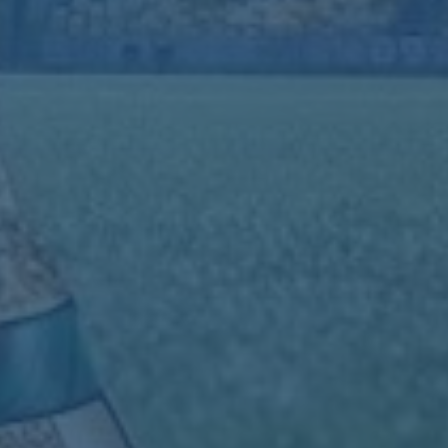
支世界排名较低的球队 可能会开出巴西让一球或让一球半的盘口
停留在“强队肯定赢”这样的直觉层面
战 那么
大小球玩法往往比胜负玩法更具操作空间
在世界杯淘汰
望时 则容易出现开放进攻 导致大球概率显著上升