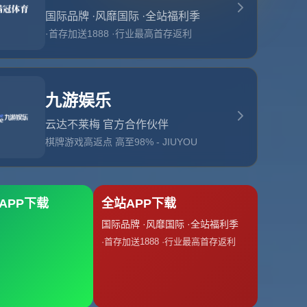
及 无论是老玩家还是刚刚接触足球投注的新手 都希望在享受比
博弈的过程 本文将围绕
世界杯博彩玩法解读
与
分析策略
对常见玩
何分析策略都只能提高“长期期望值” 而无法保证每一场都赢 从
程压力 阵容轮换 小组形势以及心理状态影响 世界排名靠前并不
法就出现判断偏差 进而影响后续多串关投注的整体收益