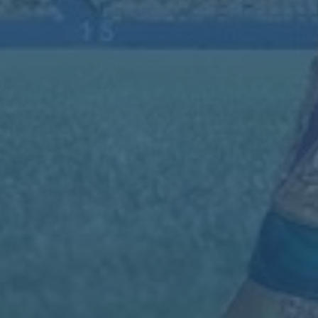
让球盘与大小球玩法的核心思维
在世界杯博彩玩法中 让球盘口是最被讨论也最容易产生误解的一
对投注者而言 你关注的不再只是球队是否取胜 而是胜出“是否足
大小球则将比赛拆解为“总进球数”维度 典型盘口如2 5球 3球
赛阶段 许多球队更重视防守与试探 常规时间的进球数可能偏少 