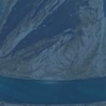
类玩法 让球实际上是庄家用于平衡两队实力差距的一种机制 例如巴西对阵一
够多” 这种玩法迫使你更加具体地思考比赛节奏 战术倾向以及场上变量 而不是
等 如果你对比赛节奏的判断比赛果更有把握 例如预判是一场胶着防守战或开放对攻
这时“看小球”的价值明显提升 而在某些小组赛末轮 双方皆需大比分才有晋级希