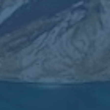
安帅式冷静背后的职业智慧
在不少球迷眼中 安切洛蒂是一位情绪极度稳定的主帅 甚至被戏称为“无表情
老爷子”，无论球队逆转还是遭遇争议判罚 他很少在场边失控怒吼。其实 这
份冷静并不是性格单一的结果 而是一种被时间打磨出来的职业智慧 他深知
在顶级平台上 每一次公开发言 都不仅是态度的表达 也是资源与关系的再分
配。
当他选择用那句“若说出我对裁判的看法 以后会输掉很多比赛”来回应质疑
时 他在向球迷传递一种信息 我看见了你们的不满 我也有自己的判断 但我要
用最利于球队的方式把话说到这个份上而不是更远。这样的表达既维系了
球迷对他“为球队说话”的期待 又将冲突控制在制度可以承受的范围内 不至
于引发更紧张的对立。这是一种带有锋芒的克制 也是现代足球职业化程度
越高 越稀缺的一种能力。
从这个意义上说 安帅的那句看似无奈的回答 其实折射出一个更宏大的主题
在权力高度集中 话语规则严密的职业体育世界里 真话从来不是简单的“说”
或“不说”，而是一场关于时机 分寸 与后果的艰难权衡。当教练需要用沉默
来守护球队利益时 我们更应该追问的 或许不是“他为什么不敢说”，而是“为
什么说真话会成为一种风险”。