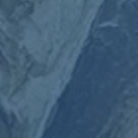
当越来越多教练选择用含蓄方式表达对裁判体系的不信任时 这本身就是一
种警讯 它说明在最高水平的舞台上 对判罚的疑虑已不再是偶发事件 而是渗
透到长期心理预期中的结构性问题。安切洛蒂的那句“以后会输掉很多比赛”
其实是在用夸张手法强调某种长期效应 一次发声可能换来一连串微妙的后
果 而这些后果并不会明目张胆地出现 却会通过一场又一场五五开的吹罚渐
渐堆积。
如果说教练们的沉默是一种本能自保 那么制度层面的改良就必须从“消除发
声风险”做起 例如更加透明的判罚解释机制 更清晰的纠错程序 更公开的裁
判评估体系。只有当教练相信 即便自己在公开场合提出严厉质疑 也不会在
之后的比赛中遭遇隐性的“人情反弹”，他们才有可能真正放下心理包袱 以
建设性的方式参与规则讨论。否则 沉默就会继续成为最理性的选择 “不说真
话”反而成了保护球队的责任。