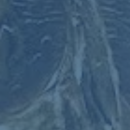
VAR时代的放大镜与挡箭牌
从技术逻辑上看 VAR的引入本应大幅减少误判和争议 但现实却呈现出一种
更微妙的局面 争议并没有消失 反而被不断放大 只是从“裁判看漏了”变成了
“裁判看了还是这样吹”。在这个背景下 教练面对判罚时的处境更加复杂 一
方面 画面回放似乎赋予了所有人“绝对视角” 任何不利判罚都可以被逐帧分
析;另一方面 VAR背后的“解释权”依旧掌握在裁判体系内部。
于是 当安切洛蒂说自己不能说真话时 他事实上是在拒绝卷入一场几乎必输
的舆论战 你质疑裁判 他们可以在技术报告中用规则 用画面 用细节把你的不
满一一化解 甚至让你显得不懂规则 不理性 不尊重专业。在VAR时代 批评裁
判更像是在挑战一整套技术加话语的联合体系 教练哪怕愤怒 也必须学会克
制 这也是安帅式冷静在当代足球中的生存价值所在。
案例对照 安帅的克制与穆帅的爆裂
谈到教练与裁判的对抗 很难绕过穆里尼奥这座情绪火山。穆帅多次公开炮
轰裁判 联盟乃至整个“足球工业”，从“如果我说真话就要被禁赛很久”到在
镜头前模仿手铐动作 他对于制度性不公的不满常常毫不掩饰。但回望这些
年 我们会发现一个耐人寻味的对比 安切洛蒂选择了温和讽刺式的“我不能说
否则以后要输很多比赛”，穆里尼奥则频繁用强硬言辞对抗体系 二者在声誉