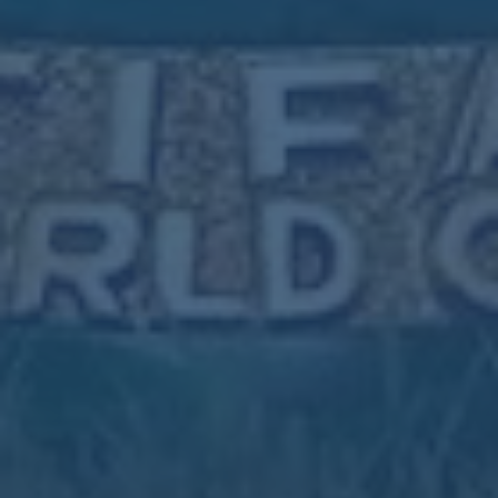
【官方指定平台】官方顶级竞技大厅，获取最新盘口赔率与极速在线体
验，大额无忧提款，请认准正版授权。
上一篇：获取世界杯下注下载入口地址平台指南
下一篇： 西甲-皇马主场2-0塞尔塔 阿森西奥传射米利唐进球