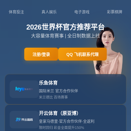
搜!
当前位置：
首页
>
新闻中心
安帅-若说出我对裁判的看法 以后会输掉