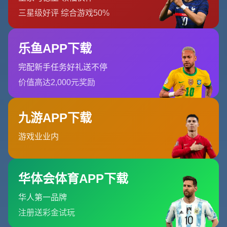
罚倾向”。安切洛蒂没有明说偏见 偏袒 或报复 但将这种担忧包裹在玩笑式
的表达中 把一个敏感话题以最安全的方式抛给了舆论。这恰恰反映出 现代
足球对“裁判权威”的高度保护 以及教练面对这套体系时的微妙无力感。
在许多联赛中 公开场合批评裁判往往意味着高额罚款 禁赛甚至后续在五五
开的判罚中难以再获得“同情”，于是沉默成为一种策略 一种必须习得的生
存技巧。教练并非不知道问题在哪里 他们只是在衡量说真话的代价。安切
洛蒂的表态之所以引发讨论 正是因为它揭开了一个普遍存在却少有人点破
的逻辑 如果公开说出你对裁判的真实看法 你受到的可能不只是官方的处罚
还有来自“人心”的回击。
关系足球与隐形博弈