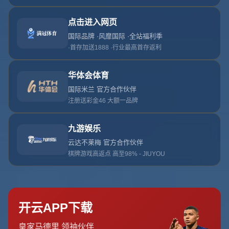
很多比赛
作者：华体会 发布时间：2026-08-05T06:00:21+08:00
安静的愤怒 足球世界里说不出口的真相
当安切洛蒂在被问到裁判判罚时说出那句“如果我把心里真实的看法说出来
以后会输掉很多比赛”，看似是一句轻描淡写的调侃，实际却像一记闷雷，
敲在现代足球话语体系的天花板上。这并不只是皇马主帅的一句自保之
言，而是对当下足球生态的一次隐秘揭示 揭示了一个尴尬现实 在顶级比赛
中 教练与裁判之间的关系 已经不再是单纯的“规则执行者”与“战术指挥
者”，而是牵扯声誉 权力 利益与话语权的复杂网络。也正是在这种语境里，
那些没有被说出口的评价与质疑，构成了职业足球最灰色但又最真实的一
面。
沉默的代价与说话的风险
从字面上看“若说出我对裁判的看法 以后会输掉很多比赛”是在暗示一种惩
罚机制 一旦教练公开点名批评裁判 就可能在之后的赛季中遭遇“看不见的吹