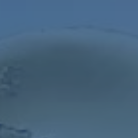
在职业足球圈内 人们常提到一个概念 叫“关系足球”。它并不是指赤裸裸的
假球或操控比分 而是更隐蔽的心理与人情层面的博弈 在边缘判罚 在尺度拿
捏 在关键回合的瞬间犹疑中 关系潜移默化地发挥作用。裁判也是人 也会记
得谁在媒体发布会上反复质疑他们的专业性 也会记得谁在赛后选择尊重与
克制。
当一个教练一次又一次在镜头前怒斥裁判时 公众的焦点也许停留在这份“硬
气”上 但在场内 那些掌握着哨子的人 会在潜意识里做出反应 在争议判罚到
来时 哪支球队能获得更有利的解释空间 很难说完全与情绪无关。安切洛蒂
多年征战欧陆五大联赛 对此洞察无需多言 于是他才会用几乎半开玩笑的方
式表达那份谨慎 甚至是防守性的沉默。