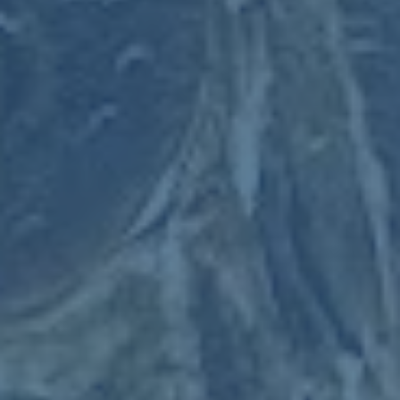
世界杯素来是新星涌现的舞台，但在2026周期，这股年轻化浪潮表现得更
加猛烈。五大联赛中越来越多的18至21岁球员已经成为俱乐部主力，迫使
各国教练考虑是否在“2026世界杯球队名单”中留下更多位置给这些年轻面
孔。一旦他们被写进大名单，就将有机会在全球数十亿观众面前展示自己
的技术与性格，而这对于球队自身的长期规划也是一次代际更替的提前演
练。
名单年轻化并不是单纯的“用新人”，更重要的是确保在关键位置上存在足够
的战术成熟度。例如，中后卫和门将通常需要更丰富的大赛经验，因此很
多球队会在这两个位置保持一定比例的老将配置，而在边锋、中前卫、边
后卫等体能消耗较大的区域，则可适度提高年轻球员比例。这种精细化的
年龄结构设计，将成为衡量一份2026世界杯球队名单是否成熟的重要标
准。
战术多样性对名单配置的反向塑造