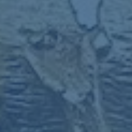
的名单构建模式，很可能在2026年再次出现，并被更多球队借鉴。
案例分析 国家队名单的成败背后
观察近几届世界杯，不难发现，名单选择往往直接影响最终战绩。某欧洲
豪门在上届赛事中提前出局，被广泛认为是因为在“2026世界杯球队名单”
的前期版本上就埋下隐患 当时他们舍弃了多位状态上佳的联赛悍将，转而
选择了一批资历丰富但节奏偏慢的老将，结果在面对高压逼抢和快速转换
的对手时明显力不从心。与之相对，另一支欧洲球队则在2022年的名单选
择上格外大胆，大量启用二十出头的球员，牺牲了部分经验，却换来了爆
棚的冲击力与跑动数据，在淘汰赛阶段打出令人惊艳的表现。
这些案例向各国教练组传递出相同信号 名单不是名册堆叠，而是一套完整
的战术模型。优秀的主帅会在拟定2026世界杯球队名单时反复推演 战术阵
型下每个位置的第一替补是谁 如果主力受伤，体系是局部调整还是整体转
型 是否预留个别“奇兵名额”以应对特定对手。良好的名单布局会使球队即
便遭遇伤病和停赛，也能维持稳定的竞技水准；反之，一旦核心位置出现
断层，球队就可能在关键战役中瞬间崩盘。
年轻化浪潮与世界杯名单的代际更迭