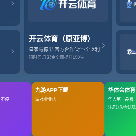
世界杯竞猜平台的市场趋势与发展前景
作者：华体会 发布时间：2026-08-07T06:00:20+08:00
又一轮的全球狂欢背后 世界杯竞猜平台正在成为连接球迷 热门赛事与数字娱乐经
被动围观走向互动参与的关键接口 因此围绕世界杯竞猜平台的市场趋势与发展前