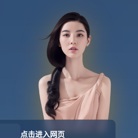
搜!
页
公司简介
产品中心
新闻资讯
联系华体会