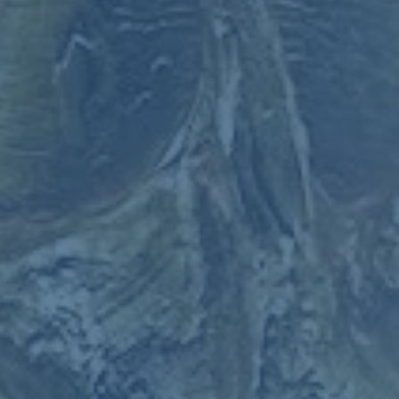
用户的观赛行为转化为具有
互动性与参与感
的“二次消费”过程 在这个过程中 平
过多样化的玩法提升用户停留时长与活跃度 另一方面 借助数据积累和算法优化 
汇点
上游依托国际足联 各大国家队以及转播机构提供的正规赛事资源 中游以数
争不仅是前端界面好不好看 活动力度大不大 更是对合规能力 技术能力和运营
 一是
全面数字化
二是
加速合规化
在数字化层面 传统线下投注正快速向线上迁