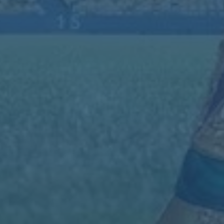
在合规化层面 许多国家与地区正通过更完善的立法 与牌照管理制
杯期间往往更容易获得广告投放和渠道合作机会 这也间接推动市
用户结构与行为特征的变化