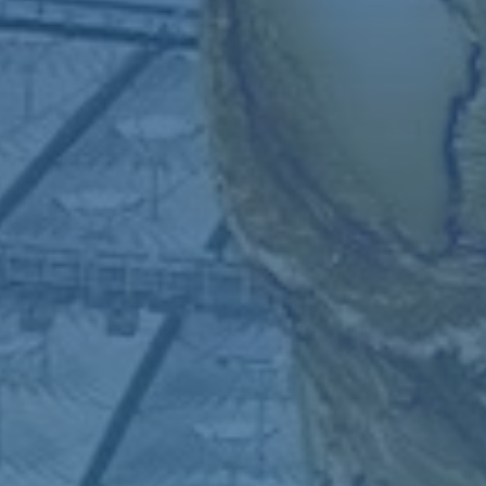
世界杯竞猜平台的本质 是借助世界杯这一全球顶级体育 IP 把
建一个围绕比赛数据内容与社交关系的综合服务生态 一方面 通
验与平台收益的闭环
在体育产业链中 世界杯竞猜平台处于
赛事内容与数字流量的交
小程序和网页端等多终端入口触达用户 这一结构决定了平台的竞
全球市场趋势 数字化与合规化并行
从全球视角看 世界杯竞猜平台的发展呈现出两个高度一致的趋势